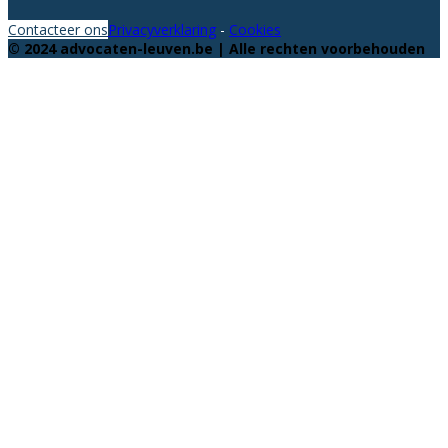
Contacteer ons
Privacyverklaring
-
Cookies
© 2024 advocaten-leuven.be | Alle rechten voorbehouden