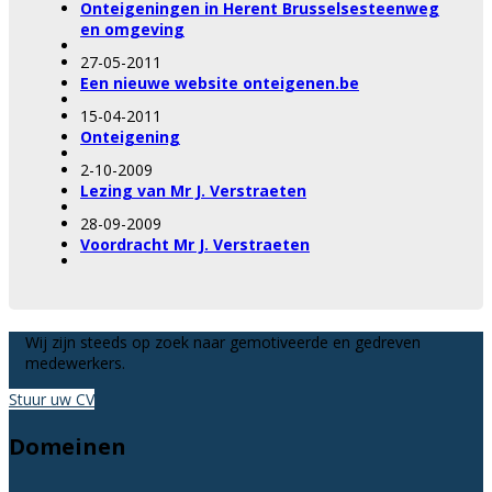
Onteigeningen in Herent Brusselsesteenweg
en omgeving
27-05-2011
Een nieuwe website onteigenen.be
15-04-2011
Onteigening
2-10-2009
Lezing van Mr J. Verstraeten
28-09-2009
Voordracht Mr J. Verstraeten
Wij zijn steeds op zoek naar gemotiveerde en gedreven
medewerkers.
Stuur uw CV
Domeinen