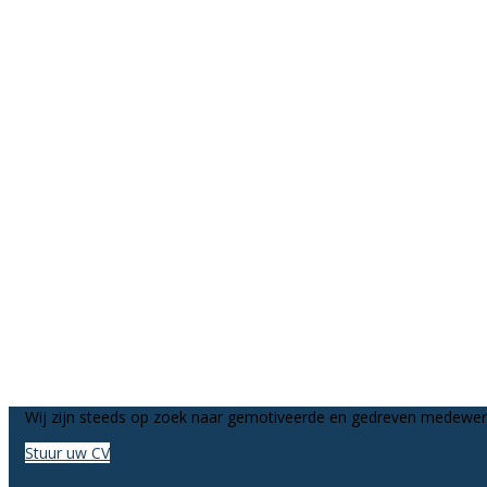
Wij zijn steeds op zoek naar gemotiveerde en gedreven medewer
Stuur uw CV