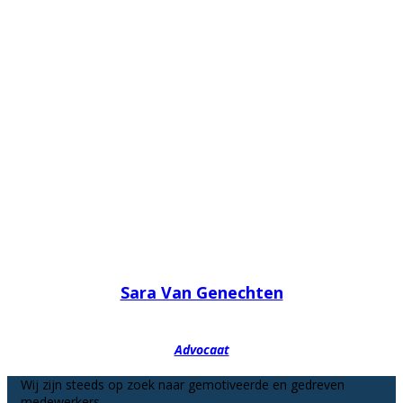
Sara Van Genechten
Advocaat
Wij zijn steeds op zoek naar gemotiveerde en gedreven
medewerkers.